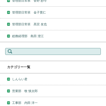
管理部日常班 菅野 紗斗
管理部日常班 金子寛仁
管理部日常班 髙宮 友也
総務経理部 島田 澄江
検
索:
カテゴリー一覧
しんらい君
営業部 牧 慎太郎
工事部 内田 洋一