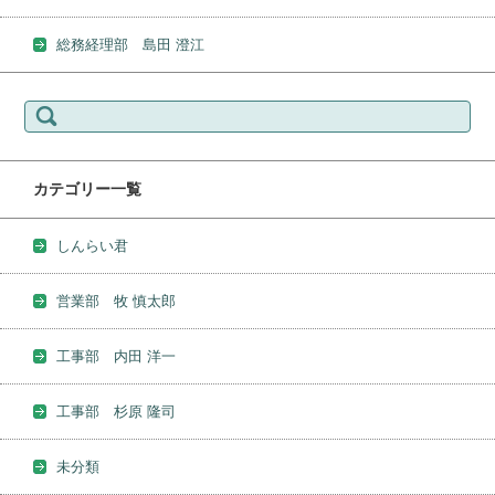
総務経理部 島田 澄江
検
索:
カテゴリー一覧
しんらい君
営業部 牧 慎太郎
工事部 内田 洋一
工事部 杉原 隆司
未分類