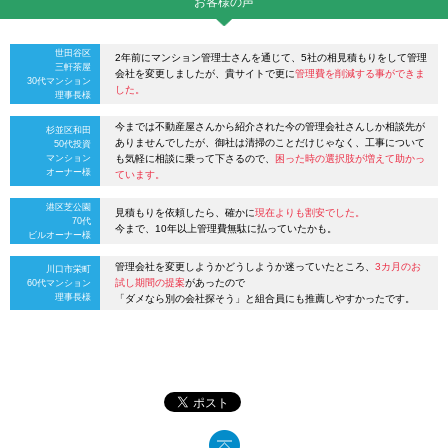
お客様の声
世田谷区
2年前にマンション管理士さんを通じて、5社の相見積もりをして管理
三軒茶屋
会社を変更しましたが、貴サイトで更に
管理費を削減する事ができま
30代マンション
した。
理事長様
今までは不動産屋さんから紹介された今の管理会社さんしか相談先が
杉並区和田
ありませんでしたが、御社は清掃のことだけじゃなく、工事について
50代投資
マンション
も気軽に相談に乗って下さるので、
困った時の選択肢が増えて助かっ
オーナー様
ています。
港区芝公園
見積もりを依頼したら、確かに
現在よりも割安でした。
70代
今まで、10年以上管理費無駄に払っていたかも。
ビルオーナー様
管理会社を変更しようかどうしようか迷っていたところ、
3カ月のお
川口市栄町
試し期間の提案
があったので
60代マンション
理事長様
「ダメなら別の会社探そう」と組合員にも推薦しやすかったです。